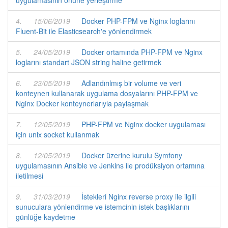
uygulamasının önüne yerleştirme
4.
15/06/2019
Docker PHP-FPM ve Nginx loglarını
Fluent-Bit ile Elasticsearch'e yönlendirmek
5.
24/05/2019
Docker ortamında PHP-FPM ve Nginx
loglarını standart JSON string haline getirmek
6.
23/05/2019
Adlandırılmış bir volume ve veri
konteynerı kullanarak uygulama dosyalarını PHP-FPM ve
Nginx Docker konteynerlarıyla paylaşmak
7.
12/05/2019
PHP-FPM ve Nginx docker uygulaması
için unix socket kullanmak
8.
12/05/2019
Docker üzerine kurulu Symfony
uygulamasının Ansible ve Jenkins ile prodüksiyon ortamına
iletilmesi
9.
31/03/2019
İstekleri Nginx reverse proxy ile ilgili
sunuculara yönlendirme ve istemcinin istek başlıklarını
günlüğe kaydetme