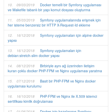
10.
09/03/2019
Docker temelli bir Symfony uygulaması
ve Makefile tabanlı bir yapı komut dosyası oluşturma
11.
05/03/2019
Symfony uygulamalarında erişmek için
her isteme benzersiz bir HTTP X-Request-Id ekleme
12.
16/12/2018
Symfony uygulamaları için alpine docker
yapısı
13.
16/12/2018
Symfony uygulamaları için
debian:stretch-slim docker yapısı
14.
08/12/2018
Birbiriyle aynı ağ üzerinden iletişim
kuran çoklu docker PHP-FPM ve Nginx uygulaması yaratma
15.
07/12/2018
Basit bir PHP-FPM ve Nginx docker
uygulaması kurulumu
16.
16/10/2018
PHP-FPM ve Nginx ile X.509 istemci
sertifikası kimlik doğrulaması
17.
01/06/2018
Docker için hazırlanmış Symfony