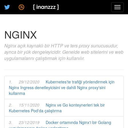
Toggl
navig
NGINX
Nginx açık kaynaklı bir HTTP ve ters proxy sunucusudur,
ayrıca bir yük dengeleyicidir. Genelde web sitelerini ve web
uygulamalarını çalıştırmak için kullanılır.
1.
29/12/2020
Kubernetes'te trafiği yönlendirmek için
Nginx Ingress denetleyicisini ve dahili Nginx proxy'sini
kullanma
2.
15/11/2020
Nginx ve Go konteynerleri tek bir
Kubernetes Pod'da çalıştırma
3.
23/12/2019
Docker ortamında Nginx'i bir Golang