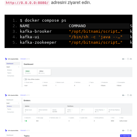
adresini ziyaret edin.
http://0.0.0.0:8080/
$ docker compose ps
NAME                COMMAND                  SE
kafka
-
brooker       
"/opt/bitnami/script…"
   ka
kafka
-
ui            
"/bin/sh -c 'java --…"
   ka
kafka
-
zookeeper     
"/opt/bitnami/script…"
   ka