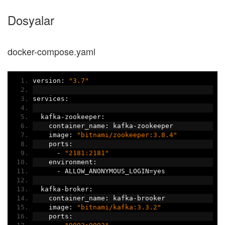
Dosyalar
docker-compose.yaml
version
:
"3.7"
services
:
  kafka
-
zookeeper
:
    container_name
:
 kafka
-
zookeeper
    image
:
"bitnami/zookeeper:3.8.4"
    ports
:
-
"2181:2181"
    environment
:
-
 ALLOW_ANONYMOUS_LOGIN
=
yes
  kafka
-
broker
:
    container_name
:
 kafka
-
brooker
    image
:
"bitnami/kafka:3.3.2"
    ports
: