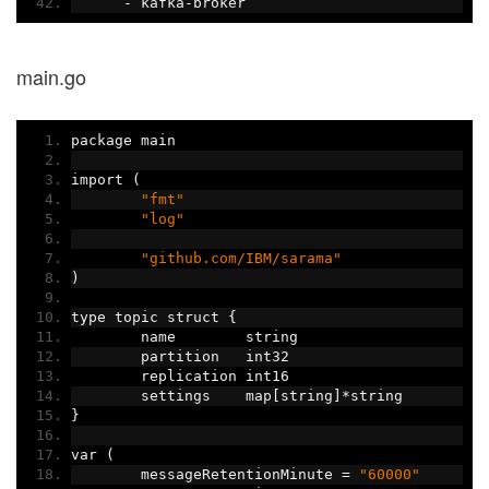
-
 kafka
-
broker
main.go
package main
import 
(
"fmt"
"log"
"github.com/IBM/sarama"
)
type topic struct 
{
	name        string
	partition   int32
	replication int16
	settings    map
[
string
]*
string
}
var 
(
	messageRetentionMinute 
=
"60000"