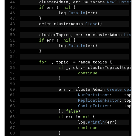
	clusterAdmin
,
 err 
:=
 sarama
.
NewClusterA
if
 err 
!=
nil
{
		log
.
Fatalln
(
err
)
}
	defer clusterAdmin
.
Close
()
	clusterTopics
,
 err 
:=
 clusterAdmin
.
List
if
 err 
!=
nil
{
		log
.
Fatalln
(
err
)
}
for
 _
,
 topic 
:=
 range topics 
{
if
 _
,
 ok 
:=
 clusterTopics
[
topic
continue
}
		err 
:=
 clusterAdmin
.
CreateTopic
NumPartitions
:
     topi
ReplicationFactor
:
 topi
ConfigEntries
:
     topi
},
false
)
if
 err 
!=
nil
{
			log
.
Println
(
err
)
continue
}