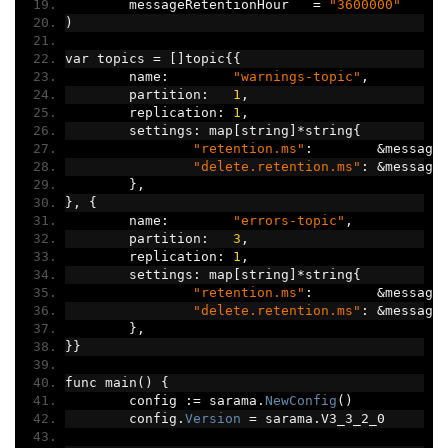
	messageRetentionHour   
=
"3600000"
)
var topics 
=
[]
topic
{{
	name
:
"warnings-topic"
,
	partition
:
1
,
	replication
:
1
,
	settings
:
 map
[
string
]*
string
{
"retention.ms"
:
&
message
"delete.retention.ms"
:
&
message
},
},
{
	name
:
"errors-topic"
,
	partition
:
3
,
	replication
:
1
,
	settings
:
 map
[
string
]*
string
{
"retention.ms"
:
&
message
"delete.retention.ms"
:
&
message
},
}}
func main
()
{
	config 
:=
 sarama
.
NewConfig
()
	config
.
Version
=
 sarama
.
V3_3_2_0