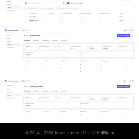
© 2014 ‐ 2026 inanzzz.com |
Gizlilik Politikası