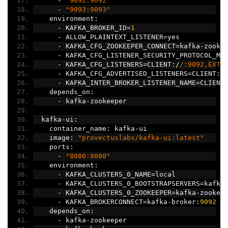
-
"9092:9092"
-
"9093:9093"
    environment
:
-
 KAFKA_BROKER_ID
=
1
-
 ALLOW_PLAINTEXT_LISTENER
=
yes
-
 KAFKA_CFG_ZOOKEEPER_CONNECT
=
kafka
-
zooke
-
 KAFKA_CFG_LISTENER_SECURITY_PROTOCOL_MA
-
 KAFKA_CFG_LISTENERS
=
CLIENT
:/
/:9092,EXTE
-
 KAFKA_CFG_ADVERTISED_LISTENERS
=
CLIENT
:/
-
 KAFKA_INTER_BROKER_LISTENER_NAME
=
CLIENT
    depends_on
:
-
 kafka
-
zookeeper
  kafka
-
ui
:
    container_name
:
 kafka
-
ui
    image
:
"provectuslabs/kafka-ui:latest"
    ports
:
-
"8080:8080"
    environment
:
-
 KAFKA_CLUSTERS_0_NAME
=
local
-
 KAFKA_CLUSTERS_0_BOOTSTRAPSERVERS
=
kafka
-
 KAFKA_CLUSTERS_0_ZOOKEEPER
=
kafka
-
zookee
-
 KAFKA_BROKERCONNECT
=
kafka
-
broker
:
9092
    depends_on
:
-
 kafka
-
zookeeper