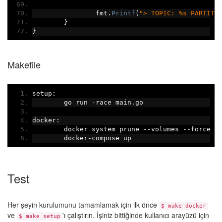
		fmt
.
Printf
(
"> TOPIC: %s PARTITI
}
}
Makefile
setup
:
	go run 
-
race main
.
go
docker
:
	docker system prune 
--
volumes 
--
force
	docker
-
compose up
Test
Her şeyin kurulumunu tamamlamak için ilk önce
$ make docker
ve
'ı çalıştırın. İşiniz bittiğinde kullanıcı arayüzü için
$ make setup